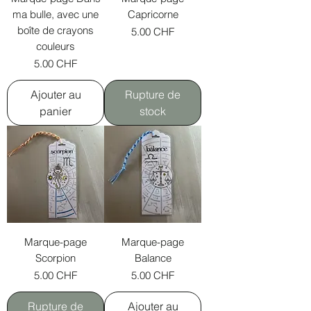
ma bulle, avec une
Capricorne
boîte de crayons
Prix
5.00 CHF
couleurs
Prix
5.00 CHF
Ajouter au
Rupture de
panier
stock
Marque-page
Marque-page
Scorpion
Balance
Prix
Prix
5.00 CHF
5.00 CHF
Rupture de
Ajouter au