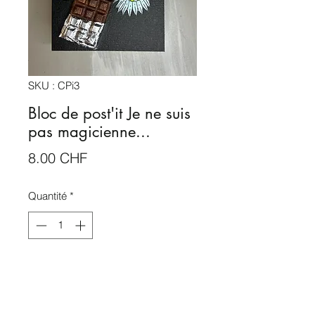
SKU : CPi3
Bloc de post'it Je ne suis
pas magicienne...
Prix
8.00 CHF
Quantité
*
Rupture de stock
Me notifier lorsque cet article est disponible