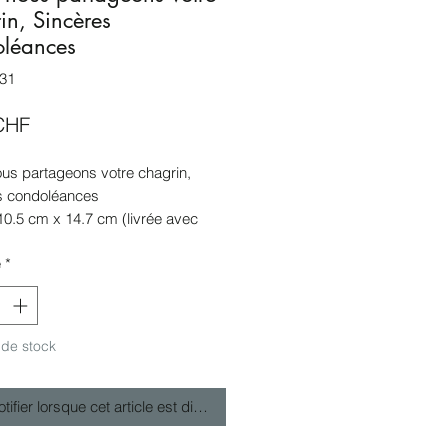
in, Sincères
oléances
31
Prix
CHF
ous partageons votre chagrin,
s condoléances
10.5 cm x 14.7 cm (livrée avec
pe)
é
*
retirer à Nyon (CH) ou envoi pas
ous 3 jours ouvrables
n emballée sous plastique de
on
 de stock
tifier lorsque cet article est disponible