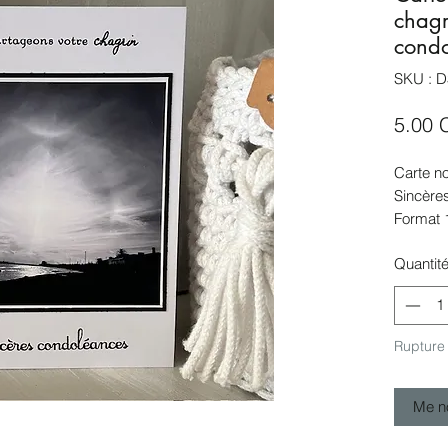
chagr
cond
SKU : D
5.00 
Carte n
Sincère
Format 
envelop
Quantit
Carte à 
poste s
Créatio
protecti
Rupture
Me no