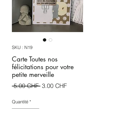
SKU : N19
Carte Toutes nos
félicitations pour votre
petite merveille
Prix
Prix
 5.00 CHF 
3.00 CHF
original
promotionnel
Quantité
*
Ajouter au panier