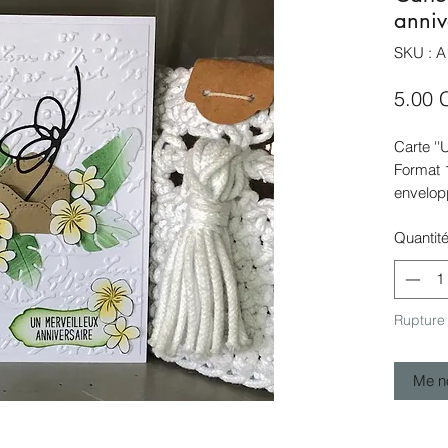
anniv
SKU : A
5.00 
Carte ''
Format 
envelop
Carte à 
Quantit
poste s
Créatio
protecti
Rupture
Me no