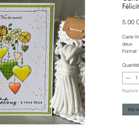
Félic
5.00 
Carte Vi
deux
Format 
envelop
Quantit
Carte à 
poste s
Créatio
protecti
Rupture
Me no