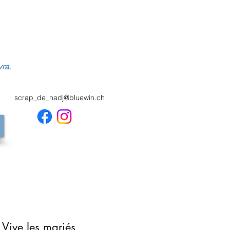
vra.
scrap_de_nadj@bluewin.ch
 Vive les mariés,