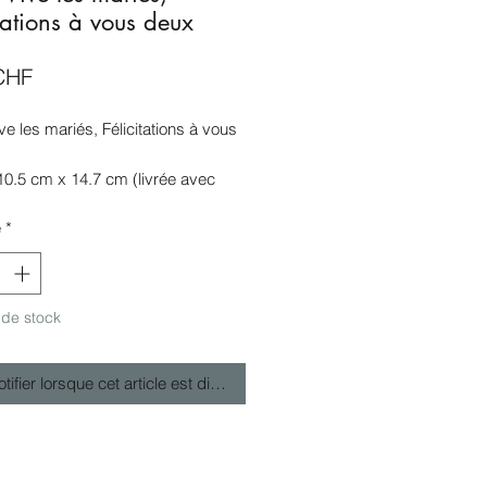
itations à vous deux
Prix
CHF
ve les mariés, Félicitations à vous
10.5 cm x 14.7 cm (livrée avec
pe)
é
*
retirer à Nyon (CH) ou envoi par
ous 3 jours ouvrables
n emballée sous plastique de
on
 de stock
tifier lorsque cet article est disponible