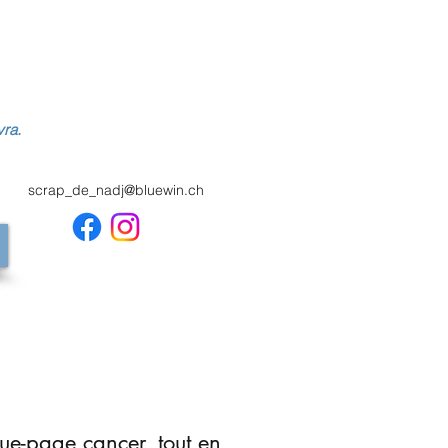
vra.
scrap_de_nadj@bluewin.ch
e-page cancer, tout en