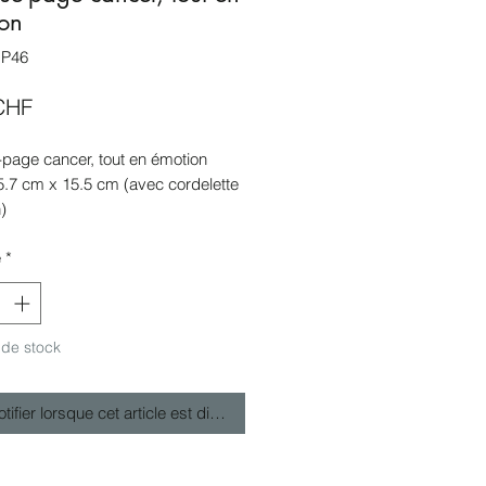
on
MP46
Prix
CHF
page cancer, tout en émotion
5.7 cm x 15.5 cm (avec cordelette
)
page à retirer à Nyon (CH) ou
é
*
as poste sous 3 jours ouvrables
 plastifiée
 de stock
tifier lorsque cet article est disponible