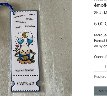
émoti
SKU : 
5.00 
Marque-
Format 
en nylon
Marque-
Quantit
envoi p
Création
Rupture
Me no